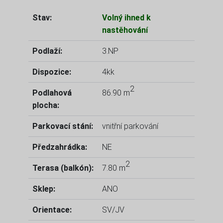
Stav:
Volný ihned k
nastěhování
Podlaží:
3.NP
Dispozice:
4kk
2
Podlahová
86.90 m
plocha:
Parkovací stání:
vnitřní parkování
Předzahrádka:
NE
2
Terasa (balkón):
7.80 m
Sklep:
ANO
Orientace:
SV/JV